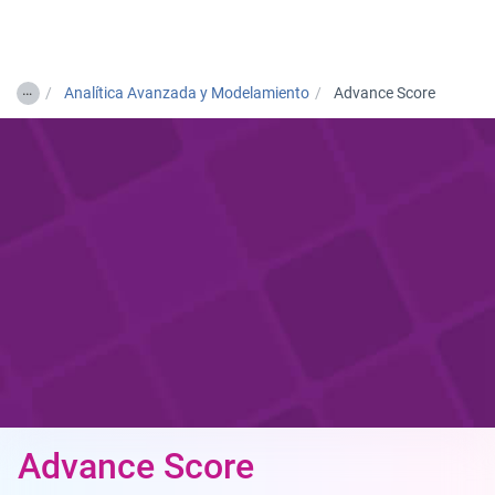
Togg
…
Analítica Avanzada y Modelamiento
Advance Score
Advance Score