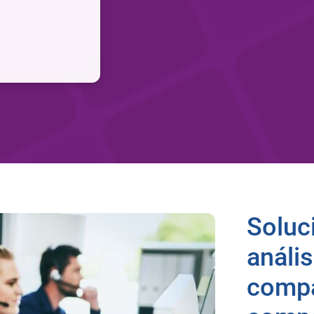
Soluc
análi
compa