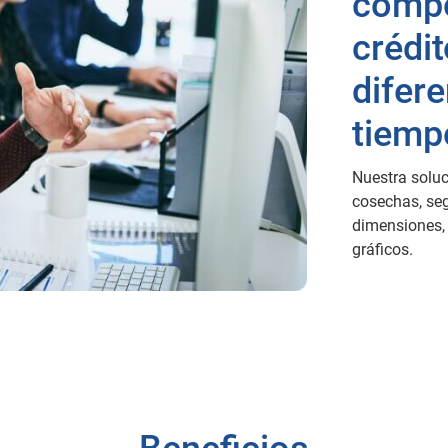
compo
crédi
difer
tiemp
Nuestra soluc
cosechas, seg
dimensiones, 
gráficos.