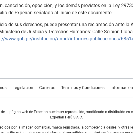
ión, cancelación, oposición, y los demás previstos en la Ley 29
cilio de Experian señalado al inicio de este documento.
cicio de sus derechos, puede presentar una reclamación ante la
Ministerio de Justicia y Derechos Humanos: Calle Scipión Llona 
s://www.gob.pe/institucion/anpd/informes-publicaciones/685141
mos
Legislación
Carreras
Términos y Condiciones
Información
e la página web de Experian puede ser reproducido, modificado o distribuido en cu
Experian Perú S.A.C.
gidos por la imagen comercial, marca registrada, la competencia desleal y otras le
 este sitio web pueden ser copiados o retransmitidos sin autorización expresa por e