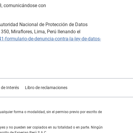
733, comunicándose con
 Autoridad Nacional de Protección de Datos
350, Miraflores, Lima, Perú llenando el
-formulario-de-denuncia-contra-la-ley-de-datos-
 de Interés
Libro de reclamaciones
alquier forma o modalidad, sin el permiso previo por escrito de
yes y no pueden ser copiados en su totalidad o en parte. Ningún
scrito de Experian Perú S.A.C.