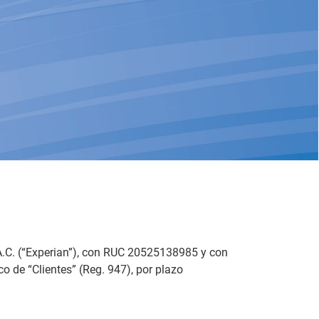
.A.C. (“Experian”), con RUC 20525138985 y con
co de “Clientes” (Reg. 947), por plazo