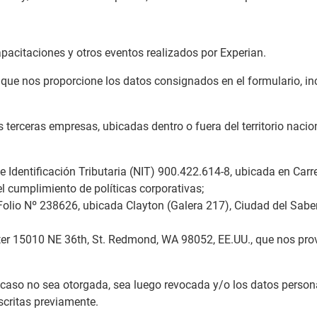
capacitaciones y otros eventos realizados por Experian.
o que nos proporcione los datos consignados en el formulario, i
 terceras empresas, ubicadas dentro o fuera del territorio naci
e Identificación Tributaria (NIT) 900.422.614-8, ubicada en Car
el cumplimiento de políticas corporativas;
el Folio Nº 238626, ubicada Clayton (Galera 217), Ciudad del Sab
enter 15010 NE 36th, St. Redmond, WA 98052, EE.UU., que nos prov
en caso no sea otorgada, sea luego revocada y/o los datos perso
scritas previamente.